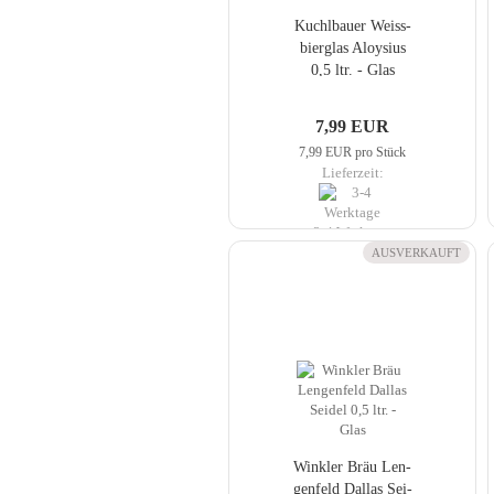
Kuch­lbau­er Weiss­
bier­glas Aloy­si­us
0,5 ltr. - Glas
7,99 EUR
7,99 EUR pro Stück
Lieferzeit:
3-4 Werktage
AUSVERKAUFT
Wink­ler Bräu Len­
gen­feld Dal­las Sei­