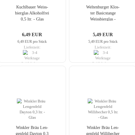
Kuch­lbau­er Weiss­
Wel­ten­bur­ger Klos­
bier­glas Al­ko­hol­frei
ter Ba­sic­stan­ge
0,5 ltr. - Glas
Weiss­bier­glas -
Glas
6,49 EUR
5,49 EUR
6,49 EUR pro Stück
5,49 EUR pro Stück
Lieferzeit:
Lieferzeit:
3-4 Werktage
3-4 Werktage
Wink­ler Bräu Len­
Wink­ler Bräu Len­
gen­feld Day­ton 0,3
gen­feld Wil­li­be­cher