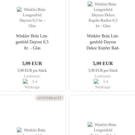
Wink­ler Bräu Len­
Wink­ler Bräu Len­
gen­feld Day­ton 0,5
gen­feld Day­ton
ltr. - Glas
Dekor Kup­fer Rad­
ler 0,5 ltr. - Glas
5,99 EUR
5,99 EUR
5,99 EUR pro Stück
5,99 EUR pro Stück
Lieferzeit:
Lieferzeit:
3-4 Werktage
3-4 Werktage
AUSVERKAUFT