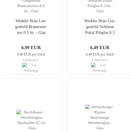
Wink­ler Bräu Len­
Wink­ler Bräu Len­
gen­feld Brau­er­stut­
gen­feld No­bles­se
zen 0,5 ltr. - Glas
Pokal Pils­glas 0,3
ltr. - Glas
6,99 EUR
6,49 EUR
6,99 EUR pro Stück
6,49 EUR pro Stück
Lieferzeit:
Lieferzeit:
3-4 Werktage
3-4 Werktage