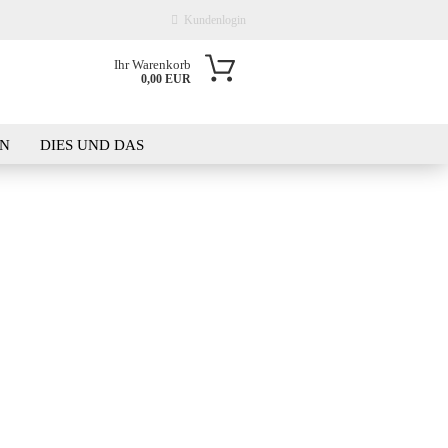
Kundenlogin
Ihr Warenkorb
0,00 EUR
ail
EN
DIES UND DAS
wort
KT
WAS IST DER PLATZBEDARF?
erstellen
rt vergessen?