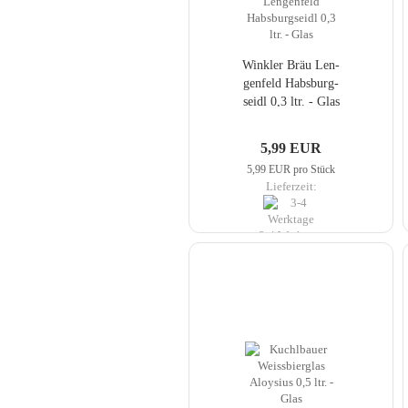
Wink­ler Bräu Len­
gen­feld Habs­burg­
seidl 0,3 ltr. - Glas
5,99 EUR
5,99 EUR pro Stück
Lieferzeit:
3-4 Werktage