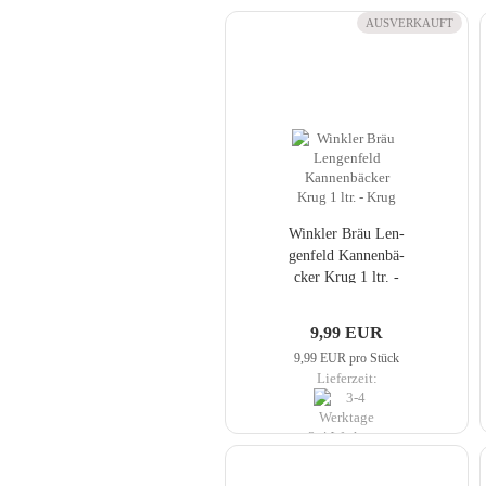
AUSVERKAUFT
Wink­ler Bräu Len­
gen­feld Kan­nen­bä­
cker Krug 1 ltr. -
Krug
9,99 EUR
9,99 EUR pro Stück
Lieferzeit:
3-4 Werktage