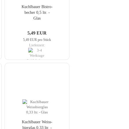
Kuch­lbau­er Bis­tro­
be­cher 0,5 ltr. -
Glas
5,49 EUR
5,49 EUR pro Stück
Lieferzeit:
3-4 Werktage
Kuch­lbau­er Weiss­
bier­glas 0,33 ltr. -