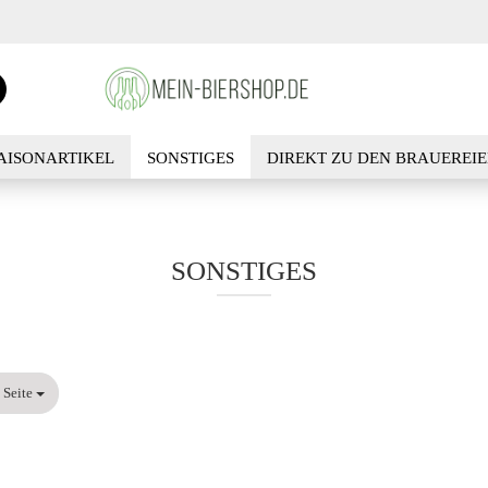
Suche...
E-M
AISONARTIKEL
SONSTIGES
DIREKT ZU DEN BRAUEREI
Pass
SUCHEN
KONTA
SONSTIGES
Konto 
Passwo
ite
 Seite