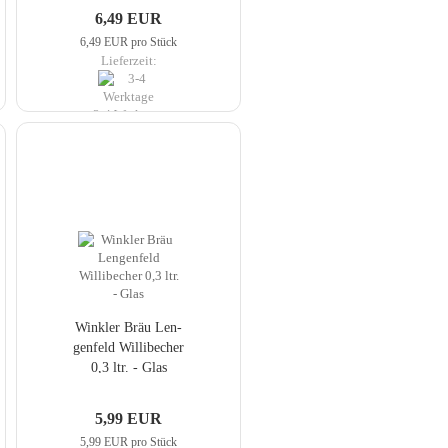
6,49 EUR
6,49 EUR pro Stück
Lieferzeit:
3-4 Werktage
Wink­ler Bräu Len­
gen­feld Wil­li­be­cher
0,3 ltr. - Glas
5,99 EUR
5,99 EUR pro Stück