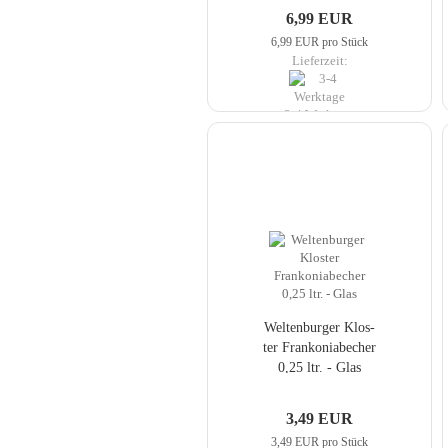
6,99 EUR
6,99 EUR pro Stück
Lieferzeit:
3-4 Werktage
Wel­ten­bur­ger Klos­
ter Fran­ko­nia­be­cher
0,25 ltr. - Glas
3,49 EUR
3,49 EUR pro Stück