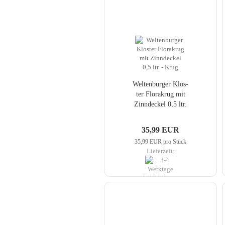
Wel­ten­bur­ger Klos­
ter Flora­krug mit
Zinn­de­ckel 0,5 ltr.
- Krug
35,99 EUR
35,99 EUR pro Stück
Lieferzeit:
3-4 Werktage