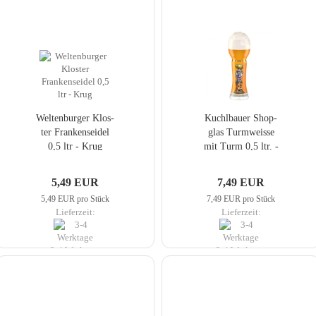
Wel­ten­bur­ger Klos­
Kuch­lbau­er Shop­
ter Fran­ken­sei­del
glas Turm­weis­se
0,5 ltr - Krug
mit Turm 0,5 ltr. -
Glas
5,49 EUR
7,49 EUR
5,49 EUR pro Stück
7,49 EUR pro Stück
Lieferzeit:
Lieferzeit:
3-4 Werktage
3-4 Werktage