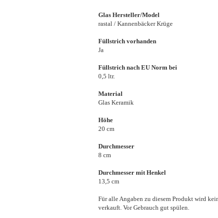
Glas Hersteller/Model
rastal / Kannenbäcker Krüge
Füllstrich vorhanden
Ja
Füllstrich nach EU Norm bei
0,5 ltr.
Material
Glas Keramik
Höhe
20 cm
Durchmesser
8 cm
Durchmesser mit Henkel
13,5 cm
Für alle Angaben zu diesem Produkt wird kei
verkauft. Vor Gebrauch gut spülen.