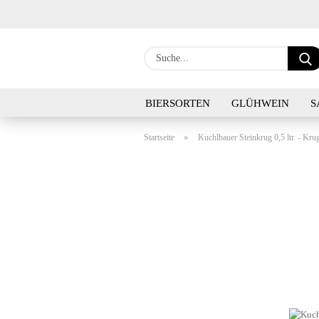
BIERSORTEN
GLÜHWEIN
S
»
Startseite
Kuchlbauer Steinkrug 0,5 ltr. - Kru