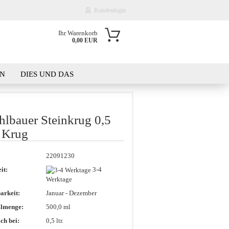
Kundenlogin
Ihr Warenkorb
0,00 EUR
il
EN
DIES UND DAS
wort
KT
WAS IST DER PLATZBEDARF?
­lbau­er Stein­krug 0,5
 - Krug
erstellen
22091230
rt vergessen?
it:
3-4
Werktage
arkeit:
Januar - Dezember
llmenge:
500,0 ml
ch bei:
0,5 ltr.