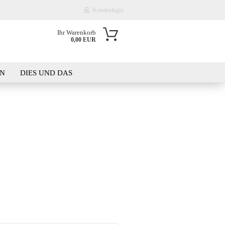
Kundenlogin
Ihr Warenkorb
0,00 EUR
il
EN
DIES UND DAS
wort
KT
WAS IST DER PLATZBEDARF?
erstellen
rt vergessen?