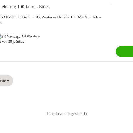
Stein­krug 100 Jahre - Stück
SAHM GmbH & Co. KG, Wes­ter­wald­stra­ße 13, D-​56203 Höhr-​
en
3-4 Werktage
2
von 20 je Stück
e
Seite
1
bis
1
(von insgesamt
1
)