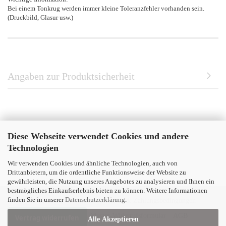
Bei einem Tonkrug werden immer kleine Toleranzfehler vorhanden sein.
(Druckbild, Glasur usw.)
Angaben zur Produktsicherheit
Diese Webseite verwendet Cookies und andere
Technologien
Wir verwenden Cookies und ähnliche Technologien, auch von
Drittanbietern, um die ordentliche Funktionsweise der Website zu
gewährleisten, die Nutzung unseres Angebotes zu analysieren und Ihnen ein
bestmögliches Einkaufserlebnis bieten zu können. Weitere Informationen
finden Sie in unserer
Datenschutzerklärung
.
Impressum
Kontakt
Versand- & Zahlungsbedingungen
Widerrufsrecht & Muster-Widerrufsformular
AGB
Vertrag widerrufen
Alle Akzeptieren