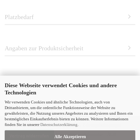
Platzbedarf
Angaben zur Produktsicherheit
Diese Webseite verwendet Cookies und andere
Technologien
Wir verwenden Cookies und ähnliche Technologien, auch von
Drittanbietern, um die ordentliche Funktionsweise der Website zu
gewährleisten, die Nutzung unseres Angebotes zu analysieren und Ihnen ein
bestmögliches Einkaufserlebnis bieten zu können. Weitere Informationen
finden Sie in unserer
Datenschutzerklärung
.
Impressum
Kontakt
Versand- & Zahlungsbedingungen
Widerrufsrecht & Muster-Widerrufsformular
AGB
Vertrag widerrufen
Alle Akzeptieren