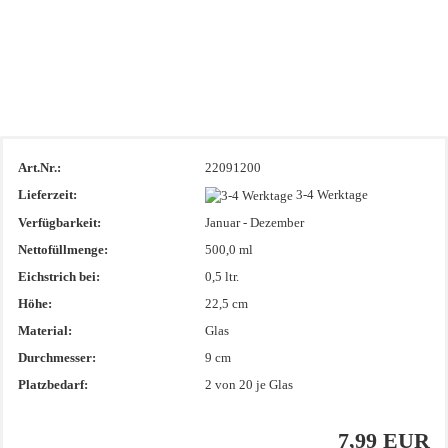
Art.Nr.:
22091200
Lieferzeit:
3-4 Werktage
Verfügbarkeit:
Januar - Dezember
Nettofüllmenge:
500,0 ml
Eichstrich bei:
0,5 ltr.
Höhe:
22,5 cm
Material:
Glas
Durchmesser:
9 cm
Platzbedarf:
2
von 20 je Glas
7,99 EUR