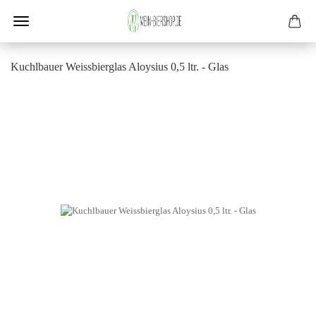
Kuch­lbau­er Weiss­bier­glas Aloy­si­us 0,5 ltr. - Glas