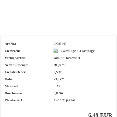
22091440
Art.Nr.:
3-4 Werktage
Lieferzeit:
Januar - Dezember
Verfügbarkeit:
500,0 ml
Nettofüllmenge:
0,5 ltr.
Eichstrich bei:
23,6 cm
Höhe:
Glas
Material:
9,0 cm
Durchmesser:
4
von 20 je Glas
Platzbedarf:
6,49 EUR