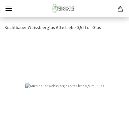
Kuch­lbau­er Weiss­bier­glas Alte Liebe 0,5 ltr. - Glas