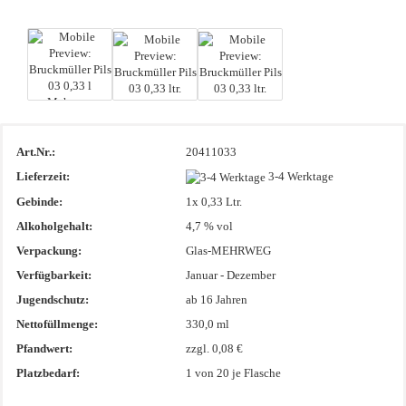
Art.Nr.:
20411033
Lieferzeit:
3-4 Werktage
Gebinde:
1x 0,33 Ltr.
Alkoholgehalt:
4,7 % vol
Verpackung:
Glas-MEHRWEG
Verfügbarkeit:
Januar - Dezember
Jugendschutz:
ab 16 Jahren
Nettofüllmenge:
330,0 ml
Pfandwert:
zzgl. 0,08 €
Platzbedarf:
1
von 20 je Flasche