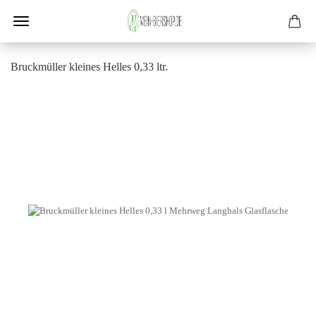
Bruck­mül­ler klei­nes Hel­les 0,33 ltr.