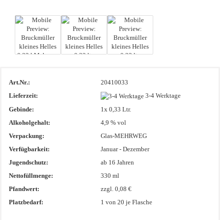
Art.Nr.:
20410033
Lieferzeit:
3-4 Werktage
Gebinde:
1x 0,33 Ltr.
Alkoholgehalt:
4,9 % vol
Verpackung:
Glas-MEHRWEG
Verfügbarkeit:
Januar - Dezember
Jugendschutz:
ab 16 Jahren
Nettofüllmenge:
330 ml
Pfandwert:
zzgl. 0,08 €
Platzbedarf:
1
von 20 je Flasche