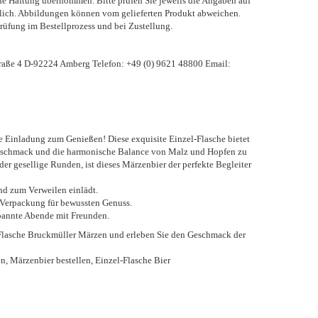
ne Haftung übernommen. Bitte prüfen Sie jeweils die Angaben auf
ndlich. Abbildungen können vom gelieferten Produkt abweichen.
rüfung im Bestellprozess und bei Zustellung.
raße 4 D-92224 Amberg Telefon: +49 (0) 9621 48800 Email:
 Einladung zum Genießen! Diese exquisite Einzel-Flasche bietet
eschmack und die harmonische Balance von Malz und Hopfen zu
er gesellige Runden, ist dieses Märzenbier der perfekte Begleiter
nd zum Verweilen einlädt.
rpackung für bewussten Genuss.
tspannte Abende mit Freunden.
re Flasche Bruckmüller Märzen und erleben Sie den Geschmack der
, Märzenbier bestellen, Einzel-Flasche Bier