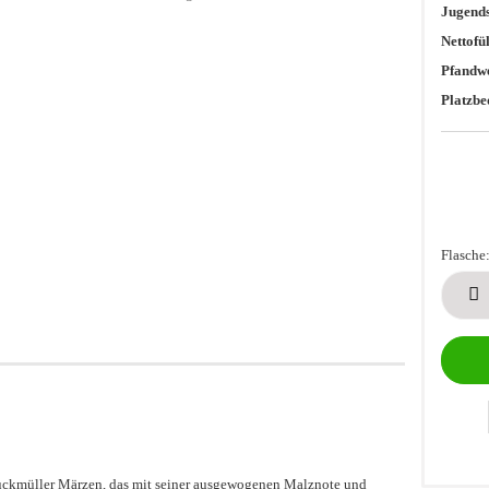
Jugends
Nettofü
Pfandwe
Platzbe
Flasche
Flasche
uckmüller Märzen, das mit seiner ausgewogenen Malznote und