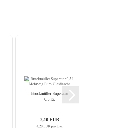
Bruck­mül­ler Su­pera­tor
Bruck­mül­ler Kel
0,5 ltr.
0,5 ltr.
2,10 EUR
1,95 E
4,20 EUR pro Liter
3,90 EUR pro 