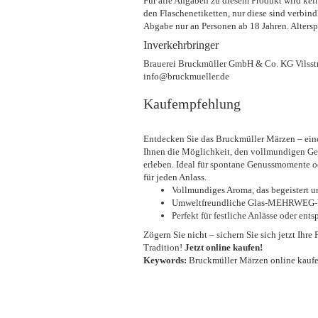
Für alle Angaben zu diesem Produkt wird kei
den Flaschenetiketten, nur diese sind verbi
Abgabe nur an Personen ab 18 Jahren. Altersp
Inverkehrbringer
Brauerei Bruckmüller GmbH & Co. KG Vilsst
info@bruckmueller.de
Kaufempfehlung
Entdecken Sie das Bruckmüller Märzen – eine
Ihnen die Möglichkeit, den vollmundigen G
erleben. Ideal für spontane Genussmomente od
für jeden Anlass.
Vollmundiges Aroma, das begeistert u
Umweltfreundliche Glas-MEHRWEG-Ve
Perfekt für festliche Anlässe oder en
Zögern Sie nicht – sichern Sie sich jetzt Ih
Tradition!
Jetzt online kaufen!
Keywords:
Bruckmüller Märzen online kaufen