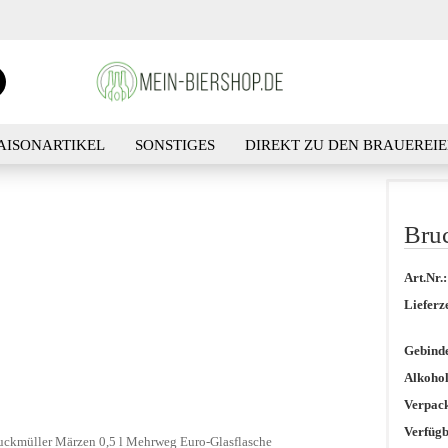
Suche...
E-Ma
AISONARTIKEL
SONSTIGES
DIREKT ZU DEN BRAUEREI
Pass
SUCHEN
KONTA
Bruc
Art.Nr.:
Konto 
Lieferze
Passwo
Gebind
Alkohol
Verpac
Verfügb