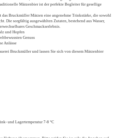
ditionelle Märzenbier ist der perfekte Begleiter für gesellige
et das Bruckmüller Märzen eine angenehme Trinkstärke, die sowohl
ht. Die sorgfältig ausgewählten Zutaten, bestehend aus Wasser,
verwechselbares Geschmackserlebnis.
lz und Hopfen
eltbewussten Genuss
he Anlässe
rauerei Bruckmüller und lassen Sie sich von diesem Märzenbier
ink- und Lagertemperatur 7-8 °C