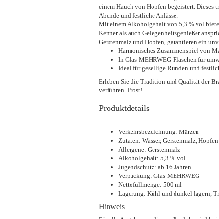
einem Hauch von Hopfen begeistert. Dieses tra
Abende und festliche Anlässe.
Mit einem Alkoholgehalt von 5,3 % vol biet
Kenner als auch Gelegenheitsgenießer anspric
Gerstenmalz und Hopfen, garantieren ein un
Harmonisches Zusammenspiel von Ma
In Glas-MEHRWEG-Flaschen für umw
Ideal für gesellige Runden und festlic
Erleben Sie die Tradition und Qualität der B
verführen. Prost!
Produktdetails
Verkehrsbezeichnung: Märzen
Zutaten: Wasser, Gerstenmalz, Hopfen
Allergene: Gerstenmalz
Alkoholgehalt: 5,3 % vol
Jugendschutz: ab 16 Jahren
Verpackung: Glas-MEHRWEG
Nettofüllmenge: 500 ml
Lagerung: Kühl und dunkel lagern, Tr
Hinweis