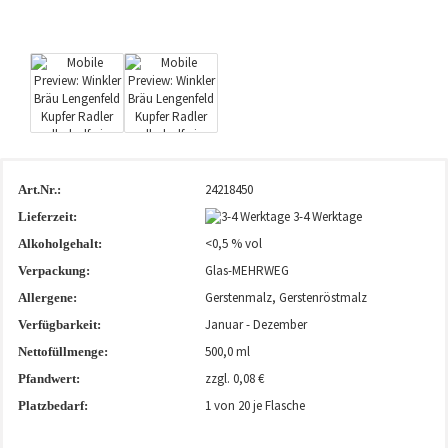
24218450
Art.Nr.:
3-4 Werktage
Lieferzeit:
<0,5 % vol
Alkoholgehalt:
Glas-MEHRWEG
Verpackung:
Gerstenmalz, Gerstenröstmalz
Allergene:
Januar - Dezember
Verfügbarkeit:
500,0 ml
Nettofüllmenge:
zzgl. 0,08 €
Pfandwert:
1
von 20 je Flasche
Platzbedarf: