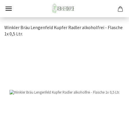
Wink­ler Bräu Len­gen­feld Kup­fer Rad­ler al­ko­hol­frei - Fla­sche
1x 0,5 Ltr.