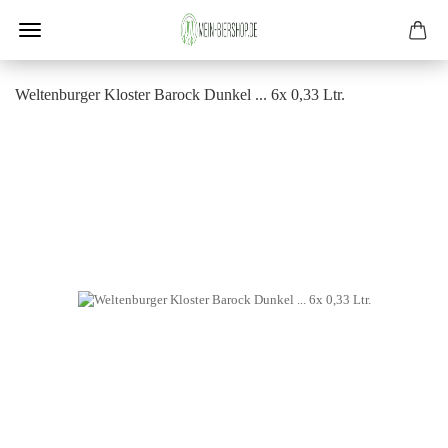
Wel­ten­bur­ger Klos­ter Ba­rock Dun­kel ... 6x 0,33 Ltr.