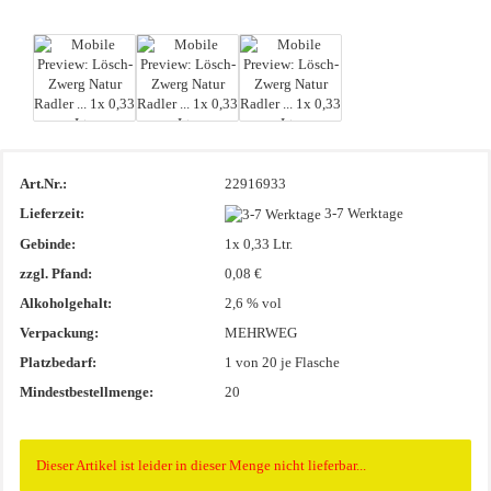
Art.Nr.:
22916933
Lieferzeit:
3-7 Werktage
Gebinde:
1x 0,33 Ltr.
zzgl. Pfand:
0,08 €
Alkoholgehalt:
2,6 % vol
Verpackung:
MEHRWEG
Platzbedarf:
1
von 20 je Flasche
Mindestbestellmenge:
20
Dieser Artikel ist leider in dieser Menge nicht lieferbar...