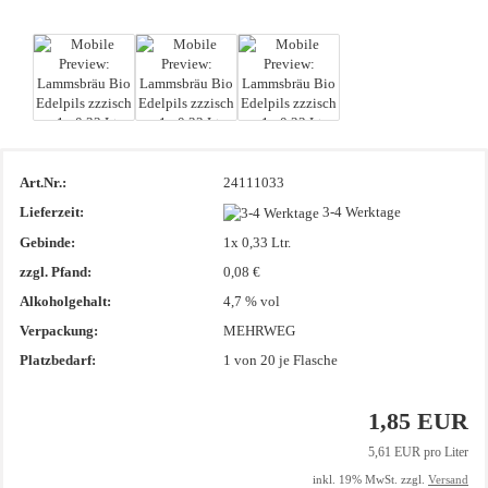
Art.Nr.:
24111033
Lieferzeit:
3-4 Werktage
Gebinde:
1x 0,33 Ltr.
zzgl. Pfand:
0,08 €
Alkoholgehalt:
4,7 % vol
Verpackung:
MEHRWEG
Platzbedarf:
1
von 20 je Flasche
1,85 EUR
5,61 EUR pro Liter
inkl. 19% MwSt. zzgl.
Versand