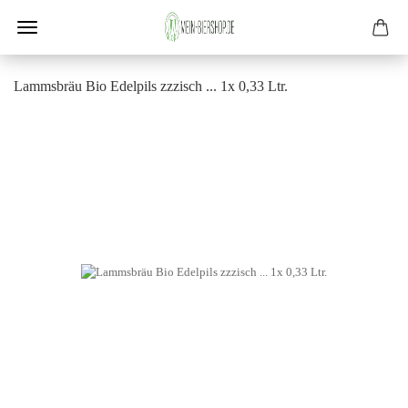
Lamms­bräu Bio Edel­pils zz­zi­sch ... 1x 0,33 Ltr.