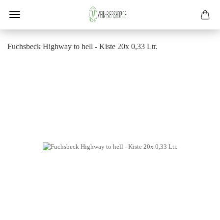
Fuchs­beck High­way to hell - Kiste 20x 0,33 Ltr.