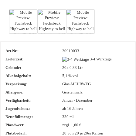
Art.Nr.:
20910033
Lieferzeit:
3-4 Werktage
Gebinde:
20x 0,33 Ltr.
Alkoholgehalt:
5,1 % vol
Verpackung:
Glas-MEHRWEG
Allergene:
Gerstenmalz
Verfügbarkeit:
Januar - Dezember
Jugendschutz:
ab 16 Jahren
Nettofüllmenge:
330 ml
Pfandwert:
zzgl. 1,60 €
Platzbedarf:
20
von 20 je 20er Karton