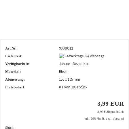
99800012
Art.Nr.:
3-4 Werktage
Lieferzeit:
Januar - Dezember
Verfügbarkeit:
Blech
Material:
150 x 105 mm
Abmessung:
0.1
von 20 je Stück
Platzbedarf:
3,99 EUR
3,99 EUR pro Stück
inkl. 19% MwSt. zzgl.
Versand
Stück: