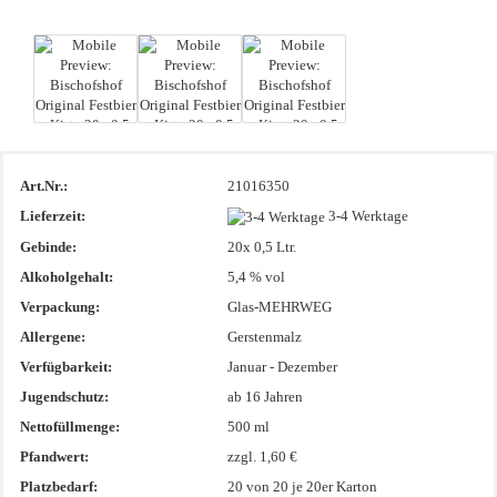
Art.Nr.:
21016350
Lieferzeit:
3-4 Werktage
Gebinde:
20x 0,5 Ltr.
Alkoholgehalt:
5,4 % vol
Verpackung:
Glas-MEHRWEG
Allergene:
Gerstenmalz
Verfügbarkeit:
Januar - Dezember
Jugendschutz:
ab 16 Jahren
Nettofüllmenge:
500 ml
Pfandwert:
zzgl. 1,60 €
Platzbedarf:
20
von 20 je 20er Karton