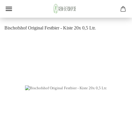
Bi­schofs­hof Ori­gi­nal Fest­bier - Kiste 20x 0,5 Ltr.