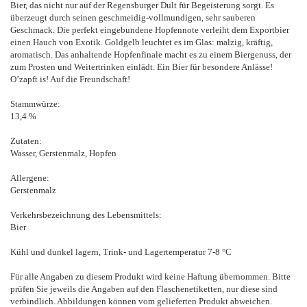
Bier, das nicht nur auf der Regensburger Dult für Begeisterung sorgt. Es
überzeugt durch seinen geschmeidig-vollmundigen, sehr sauberen
Geschmack. Die perfekt eingebundene Hopfennote verleiht dem Exportbier
einen Hauch von Exotik. Goldgelb leuchtet es im Glas: malzig, kräftig,
aromatisch. Das anhaltende Hopfenfinale macht es zu einem Biergenuss, der
zum Prosten und Weitertrinken einlädt. Ein Bier für besondere Anlässe!
O’zapft is! Auf die Freundschaft!
Stammwürze:
13,4 %
Zutaten:
Wasser, Gerstenmalz, Hopfen
Allergene:
Gerstenmalz
Verkehrsbezeichnung des Lebensmittels:
Bier
Kühl und dunkel lagern, Trink- und Lagertemperatur 7-8 °C
Für alle Angaben zu diesem Produkt wird keine Haftung übernommen. Bitte
prüfen Sie jeweils die Angaben auf den Flaschenetiketten, nur diese sind
verbindlich. Abbildungen können vom gelieferten Produkt abweichen.