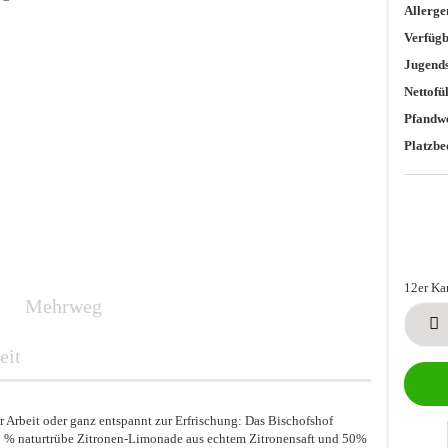
Allerge
Verfügb
Jugends
Nettofü
Pfandwe
Platzbe
12er Ka
Mehrweg
12er
Karton
eit
 Arbeit oder ganz entspannt zur Erfrischung: Das Bischofshof
50 % naturtrübe Zitronen-Limonade aus echtem Zitronensaft und 50%