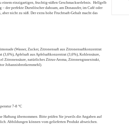
zu einem einzigartigen, fruchtig-süßen Geschmackserlebnis. Hellgelb
tzig – der perfekte Durstlöscher dahoam, am Donauufer, im Café oder
ß, aber nicht zu süß. Der extra hohe Fruchtsaft-Gehalt macht das
!
limonade (Wasser, Zucker, Zitronensaft aus Zitronensaftkonzentrat
t (3,6%), Apfelsaft aus Apfelsaftkonzentrat (3,6%), Kohlensäure,
el Zitronensäure, natürliches Zitrus-Aroma, Zitronengrasextrakt,
ator Johannisbrotkernmehl).
peratur 7-8 °C
ne Haftung übernommen. Bitte prüfen Sie jeweils die Angaben auf
ndlich. Abbildungen können vom gelieferten Produkt abweichen.