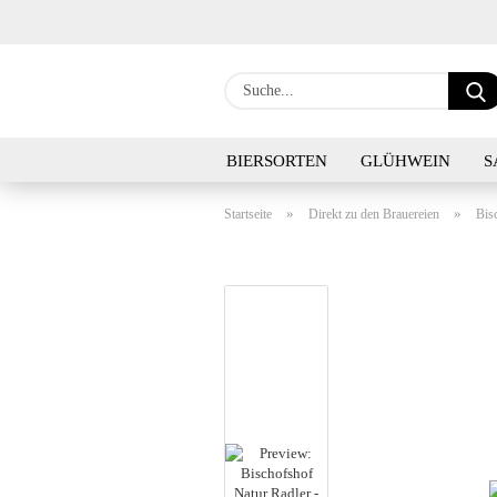
BIERSORTEN
GLÜHWEIN
S
»
»
Startseite
Direkt zu den Brauereien
Bis