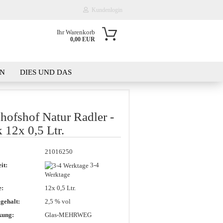
Kundenlogin
Ihr Warenkorb
0,00 EUR
il
EN
DIES UND DAS
wort
KT
WAS IST DER PLATZBEDARF?
chofs­hof Natur Rad­ler -
 12x 0,5 Ltr.
erstellen
21016250
rt vergessen?
it:
3-4
Werktage
e:
12x 0,5 Ltr.
gehalt:
2,5 % vol
kung:
Glas-MEHRWEG