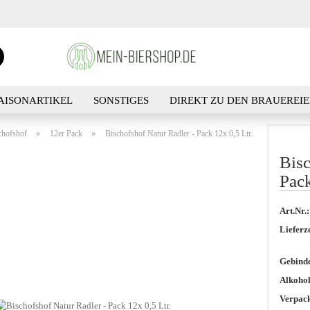
Suche...
E-Ma
AISONARTIKEL
SONSTIGES
DIREKT ZU DEN BRAUEREI
Pass
SUCHEN
KONTA
»
»
chofshof
12er Pack
Bischofshof Natur Radler - Pack 12x 0,5 Ltr.
Bi­s
Pack
Konto 
Art.Nr.:
Passwo
Lieferze
Gebind
Alkohol
Verpac