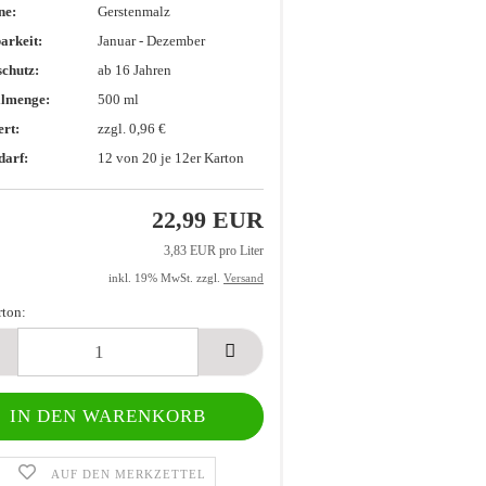
ne:
Gerstenmalz
arkeit:
Januar - Dezember
chutz:
ab 16 Jahren
llmenge:
500 ml
rt:
zzgl. 0,96 €
darf:
12
von 20 je 12er Karton
22,99 EUR
3,83 EUR pro Liter
inkl. 19% MwSt. zzgl.
Versand
rton:
AUF DEN MERKZETTEL