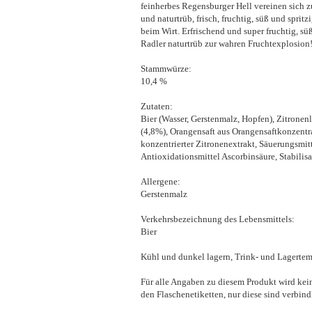
feinherbes Regensburger Hell vereinen sich 
und naturtrüb, frisch, fruchtig, süß und spri
beim Wirt. Erfrischend und super fruchtig, sü
Radler naturtrüb zur wahren Fruchtexplosion
Stammwürze:
10,4 %
Zutaten:
Bier (Wasser, Gerstenmalz, Hopfen), Zitronen
(4,8%), Orangensaft aus Orangensaftkonzentra
konzentrierter Zitronenextrakt, Säuerungsmitt
Antioxidationsmittel Ascorbinsäure, Stabilis
Allergene:
Gerstenmalz
Verkehrsbezeichnung des Lebensmittels:
Bier
Kühl und dunkel lagern, Trink- und Lagertem
Für alle Angaben zu diesem Produkt wird kei
den Flaschenetiketten, nur diese sind verbi