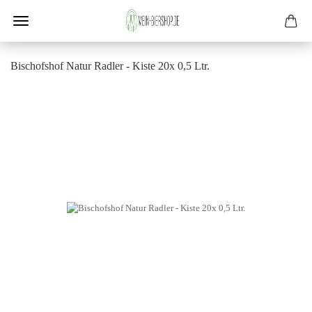
Bi­schofs­hof Natur Rad­ler - Kiste 20x 0,5 Ltr.