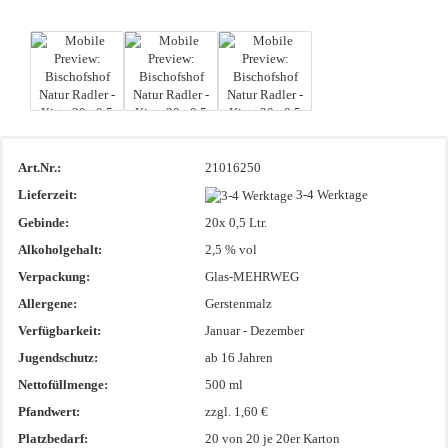
Art.Nr.:
21016250
Lieferzeit:
3-4 Werktage
Gebinde:
20x 0,5 Ltr.
Alkoholgehalt:
2,5 % vol
Verpackung:
Glas-MEHRWEG
Allergene:
Gerstenmalz
Verfügbarkeit:
Januar - Dezember
Jugendschutz:
ab 16 Jahren
Nettofüllmenge:
500 ml
Pfandwert:
zzgl. 1,60 €
Platzbedarf:
20
von 20 je 20er Karton