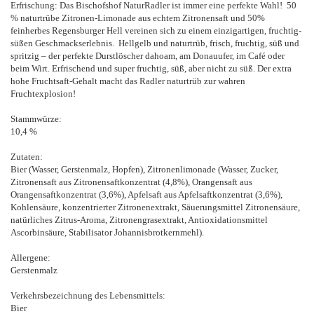
Erfrischung: Das Bischofshof NaturRadler ist immer eine perfekte Wahl! 50
% naturtrübe Zitronen-Limonade aus echtem Zitronensaft und 50%
feinherbes Regensburger Hell vereinen sich zu einem einzigartigen, fruchtig-
süßen Geschmackserlebnis. Hellgelb und naturtrüb, frisch, fruchtig, süß und
spritzig – der perfekte Durstlöscher dahoam, am Donauufer, im Café oder
beim Wirt. Erfrischend und super fruchtig, süß, aber nicht zu süß. Der extra
hohe Fruchtsaft-Gehalt macht das Radler naturtrüb zur wahren
Fruchtexplosion!
Stammwürze:
10,4 %
Zutaten:
Bier (Wasser, Gerstenmalz, Hopfen), Zitronenlimonade (Wasser, Zucker,
Zitronensaft aus Zitronensaftkonzentrat (4,8%), Orangensaft aus
Orangensaftkonzentrat (3,6%), Apfelsaft aus Apfelsaftkonzentrat (3,6%),
Kohlensäure, konzentrierter Zitronenextrakt, Säuerungsmittel Zitronensäure,
natürliches Zitrus-Aroma, Zitronengrasextrakt, Antioxidationsmittel
Ascorbinsäure, Stabilisator Johannisbrotkernmehl).
Allergene:
Gerstenmalz
Verkehrsbezeichnung des Lebensmittels:
Bier